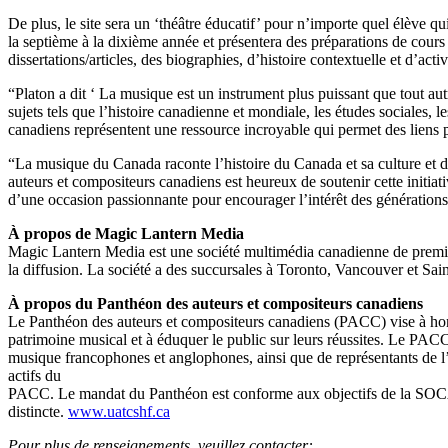
De plus, le site sera un ‘théâtre éducatif’ pour n’importe quel élève q
la septième à la dixième année et présentera des préparations de cours
dissertations/articles, des biographies, d’histoire contextuelle et d’activ
“Platon a dit ‘ La musique est un instrument plus puissant que tout au
sujets tels que l’histoire canadienne et mondiale, les études sociales
canadiens représentent une ressource incroyable qui permet des liens p
“La musique du Canada raconte l’histoire du Canada et sa culture et d
auteurs et compositeurs canadiens est heureux de soutenir cette initiat
d’une occasion passionnante pour encourager l’intérêt des générations
À propos de Magic Lantern Media
Magic Lantern Media est une société multimédia canadienne de premier pl
la diffusion. La société a des succursales à Toronto, Vancouver et Sa
À propos du Panthéon des auteurs et compositeurs canadiens
Le Panthéon des auteurs et compositeurs canadiens (PACC) vise à honor
patrimoine musical et à éduquer le public sur leurs réussites. Le PACC
musique francophones et anglophones, ainsi que de représentants de l
actifs du
PACC. Le mandat du Panthéon est conforme aux objectifs de la SOCAN
distincte.
www.uatcshf.ca
Pour plus de renseignements, veuillez contacter: