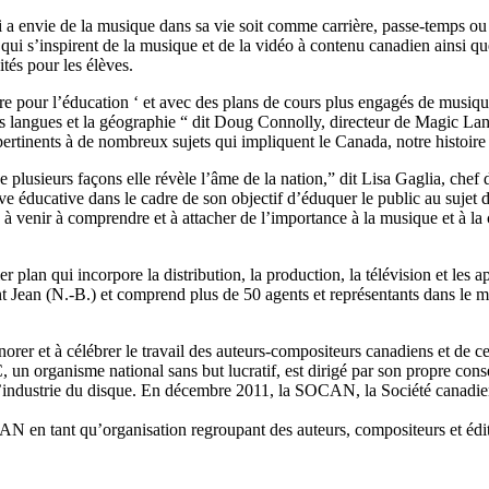
ui a envie de la musique dans sa vie soit comme carrière, passe-temps ou 
 qui s’inspirent de la musique et de la vidéo à contenu canadien ainsi q
ités pour les élèves.
tre pour l’éducation ‘ et avec des plans de cours plus engagés de musiqu
, les langues et la géographie “ dit Doug Connolly, directeur de Magic L
ertinents à de nombreux sujets qui impliquent le Canada, notre histoire 
e plusieurs façons elle révèle l’âme de la nation,” dit Lisa Gaglia, che
ive éducative dans le cadre de son objectif d’éduquer le public au sujet 
 à venir à comprendre et à attacher de l’importance à la musique et à 
an qui incorpore la distribution, la production, la télévision et les app
int Jean (N.-B.) et comprend plus de 50 agents et représentants dans le
er et à célébrer le travail des auteurs-compositeurs canadiens et de ceu
, un organisme national sans but lucratif, est dirigé par son propre cons
’industrie du disque. En décembre 2011, la SOCAN, la Société canadienn
 en tant qu’organisation regroupant des auteurs, compositeurs et édi