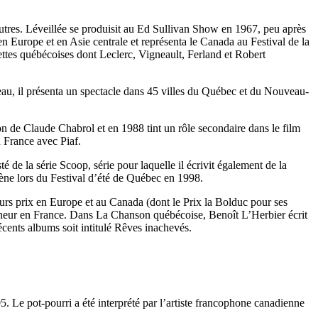
utres. Léveillée se produisit au Ed Sullivan Show en 1967, peu après
n Europe et en Asie centrale et représenta le Canada au Festival de la
ttes québécoises dont Leclerc, Vigneault, Ferland et Robert
eau, il présenta un spectacle dans 45 villes du Québec et du Nouveau-
ion de Claude Chabrol et en 1988 tint un rôle secondaire dans le film
 France avec Piaf.
 de la série Scoop, série pour laquelle il écrivit également de la
 scène lors du Festival d’été de Québec en 1998.
eurs prix en Europe et au Canada (dont le Prix la Bolduc pour ses
onneur en France. Dans La Chanson québécoise, Benoît L’Herbier écrit
écents albums soit intitulé Rêves inachevés.
. Le pot-pourri a été interprété par l’artiste francophone canadienne