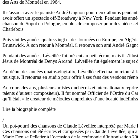
des Arts de Montréal en 1964.
Il s’associa avec le pianiste André Gagnon pour deux albums pendant l
avoir offert un spectacle off-Broadway à New York. Pendant les années 
chanson de Sopot en Pologne, en plus de composer pour des pièces et d
Charlebois.
Puis vint les années quatre-vingt et des tournées en Europe, en Algé
Brunswick. À son retour à Montréal, il retrouva son ami André Gagnon
Pendant des années, Léveillée fut présent au petit écran, mais il s’il
Jésus de Montréal de Denys Arcand. Léveillée fut également le sujet 
Au début des années quatre-vingt-dix, Léveillée effectua un retour à la
musique. Il retourna en studio pour offrir à ses fans des versions réenr
Au cours des ans, plusieurs artistes québécois et internationaux repri
talents d’auteur-compositeur). Il fut nommé Officier de l’Ordre du C
qu’il était « le créateur de mélodies empreintes d’une beauté indéfinis
Lire la biographie complète
/
Un pot-pourri des chansons de Claude Léveillée interprété par Marie D
Ces chansons ont été écrites et composées par Claude Léveillée, qui a 
Marie Denise Pelletier à l’occasion de la cérémonie d’intronisation 