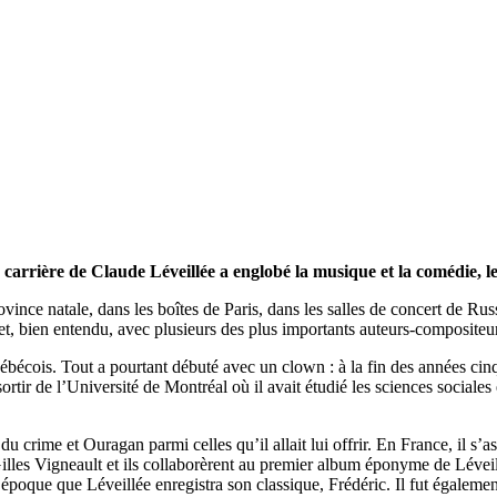
ière de Claude Léveillée a englobé la musique et la comédie, le théâ
rovince natale, dans les boîtes de Paris, dans les salles de concert de R
t, bien entendu, avec plusieurs des plus importants auteurs-composite
bécois. Tout a pourtant débuté avec un clown : à la fin des années cinqu
rtir de l’Université de Montréal où il avait étudié les sciences sociales
 crime et Ouragan parmi celles qu’il allait lui offrir. En France, il s
illes Vigneault et ils collaborèrent au premier album éponyme de Lévei
époque que Léveillée enregistra son classique, Frédéric. Il fut également