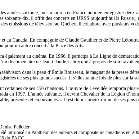
es années soixante, puis retourna en France pour en enregistrer deux a
soixante-dix, il offrit des concerts en URSS (aujourd’hui la Russie), e
es émissions de télévision au Québec. Il collabora avec plusieurs vede
rie et au Canada. En compagnie de Claude Gauthier et de Pierre Létourn
 pour un autre concert à la Place des Arts.
lustra également au cinéma. En 1966, il participa à La Ligne de démarcat
d’un documentaire de Jean-Claude Labrecque à propos de son travail en
 télévision dans la peau d’Émile Rousseau, le magnat de la presse détesté
egistrées de ses plus grands succès. Il s’illustra une fois de plus sur la
rent certaines de ses 450 chansons. L’œuvre de Léveillée remporta plusi
anada en 1997. L’année suivante, il devint Chevalier de la Légion d’h
sable, présentes et émouvantes. » Il est donc curieux qu’un de ses plus r
enise Pelletier
été intronisé au Panthéon des auteurs et compositeurs canadiens en 2005
2005 du PACC.