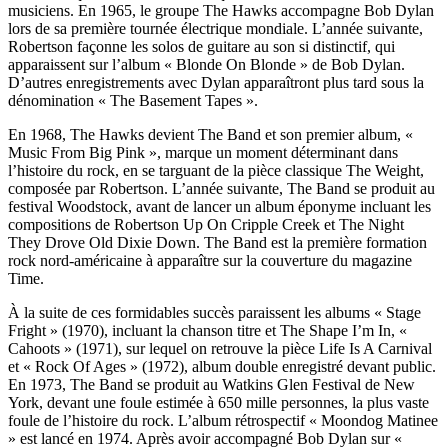
musiciens. En 1965, le groupe The Hawks accompagne Bob Dylan
lors de sa première tournée électrique mondiale. L’année suivante,
Robertson façonne les solos de guitare au son si distinctif, qui
apparaissent sur l’album « Blonde On Blonde » de Bob Dylan.
D’autres enregistrements avec Dylan apparaîtront plus tard sous la
dénomination « The Basement Tapes ».
En 1968, The Hawks devient The Band et son premier album, «
Music From Big Pink », marque un moment déterminant dans
l’histoire du rock, en se targuant de la pièce classique The Weight,
composée par Robertson. L’année suivante, The Band se produit au
festival Woodstock, avant de lancer un album éponyme incluant les
compositions de Robertson Up On Cripple Creek et The Night
They Drove Old Dixie Down. The Band est la première formation
rock nord-américaine à apparaître sur la couverture du magazine
Time.
À la suite de ces formidables succès paraissent les albums « Stage
Fright » (1970), incluant la chanson titre et The Shape I’m In, «
Cahoots » (1971), sur lequel on retrouve la pièce Life Is A Carnival
et « Rock Of Ages » (1972), album double enregistré devant public.
En 1973, The Band se produit au Watkins Glen Festival de New
York, devant une foule estimée à 650 mille personnes, la plus vaste
foule de l’histoire du rock. L’album rétrospectif « Moondog Matinee
» est lancé en 1974. Après avoir accompagné Bob Dylan sur «