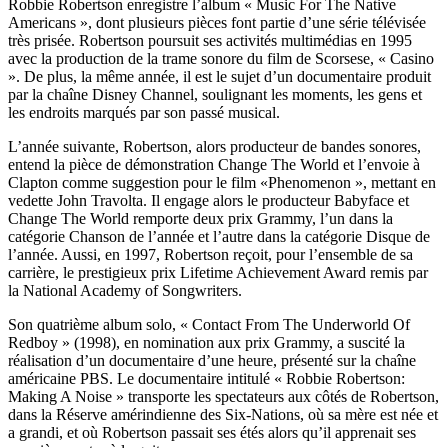
Robbie Robertson enregistre l’album « Music For The Native
Americans », dont plusieurs pièces font partie d’une série télévisée
très prisée. Robertson poursuit ses activités multimédias en 1995
avec la production de la trame sonore du film de Scorsese, « Casino
». De plus, la même année, il est le sujet d’un documentaire produit
par la chaîne Disney Channel, soulignant les moments, les gens et
les endroits marqués par son passé musical.
L’année suivante, Robertson, alors producteur de bandes sonores,
entend la pièce de démonstration Change The World et l’envoie à
Clapton comme suggestion pour le film «Phenomenon », mettant en
vedette John Travolta. Il engage alors le producteur Babyface et
Change The World remporte deux prix Grammy, l’un dans la
catégorie Chanson de l’année et l’autre dans la catégorie Disque de
l’année. Aussi, en 1997, Robertson reçoit, pour l’ensemble de sa
carrière, le prestigieux prix Lifetime Achievement Award remis par
la National Academy of Songwriters.
Son quatrième album solo, « Contact From The Underworld Of
Redboy » (1998), en nomination aux prix Grammy, a suscité la
réalisation d’un documentaire d’une heure, présenté sur la chaîne
américaine PBS. Le documentaire intitulé « Robbie Robertson:
Making A Noise » transporte les spectateurs aux côtés de Robertson,
dans la Réserve amérindienne des Six-Nations, où sa mère est née et
a grandi, et où Robertson passait ses étés alors qu’il apprenait ses