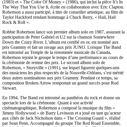
(1983) et « The Color Of Money » (1986), qui inclut la pièce It’s In
The Way That You Use It, écrite en collaboration avec Eric Clapton.
Robertson a aussi participé, à titre de conseiller artistique, au film de
Taylor Hackford rendant hommage à Chuck Berry, « Hail, Hail
Rock & Roll ».
Robbie Robertson lance son premier album solo en 1987, assurant la
participation de Peter Gabriel et U2 sur la chanson Somewhere
Down the Crazy River. L’album est certifié en or, est nominé aux
prix Grammy et fait un ravage aux prix JUNO. Lorsque The Band
est intronisé au Temple de la renommée musicale du Canada,
Robertson rejoint le groupe le temps d’une performance au cours de
la cérémonie de remise des prix. Le second album solo de
Robertson, « Storyville » (1991), sur lequel figurent quelques-uns
des musiciens les plus respectés de la Nouvelle-Orléans, s’est mérité
deux autres nominations aux prix Grammy. Pendant ce temps, sa
composition Broken Arrow remportait un grand succès pour Rod
Stewart.
En 1994, The Band est intronisé au panthéon du rock et donne un
spectacle lors de la cérémonie. Quant à son activité
cinématographique, Robertson a composé la musique du film «
Jimmy Hollywood » de Barry Levinson et a joué en tant qu’acteur
aux côtés de Jack Nicholson dans « The Crossing Guard », réalisé
par Sean Penn. Accompagné du groupe The Red Road Ensemble,