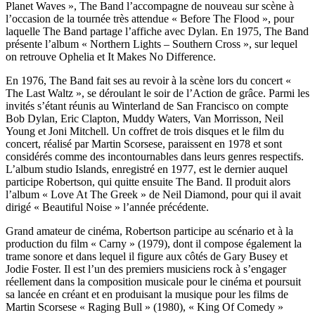
Planet Waves », The Band l’accompagne de nouveau sur scène à
l’occasion de la tournée très attendue « Before The Flood », pour
laquelle The Band partage l’affiche avec Dylan. En 1975, The Band
présente l’album « Northern Lights – Southern Cross », sur lequel
on retrouve Ophelia et It Makes No Difference.
En 1976, The Band fait ses au revoir à la scène lors du concert «
The Last Waltz », se déroulant le soir de l’Action de grâce. Parmi les
invités s’étant réunis au Winterland de San Francisco on compte
Bob Dylan, Eric Clapton, Muddy Waters, Van Morrisson, Neil
Young et Joni Mitchell. Un coffret de trois disques et le film du
concert, réalisé par Martin Scorsese, paraissent en 1978 et sont
considérés comme des incontournables dans leurs genres respectifs.
L’album studio Islands, enregistré en 1977, est le dernier auquel
participe Robertson, qui quitte ensuite The Band. Il produit alors
l’album « Love At The Greek » de Neil Diamond, pour qui il avait
dirigé « Beautiful Noise » l’année précédente.
Grand amateur de cinéma, Robertson participe au scénario et à la
production du film « Carny » (1979), dont il compose également la
trame sonore et dans lequel il figure aux côtés de Gary Busey et
Jodie Foster. Il est l’un des premiers musiciens rock à s’engager
réellement dans la composition musicale pour le cinéma et poursuit
sa lancée en créant et en produisant la musique pour les films de
Martin Scorsese « Raging Bull » (1980), « King Of Comedy »