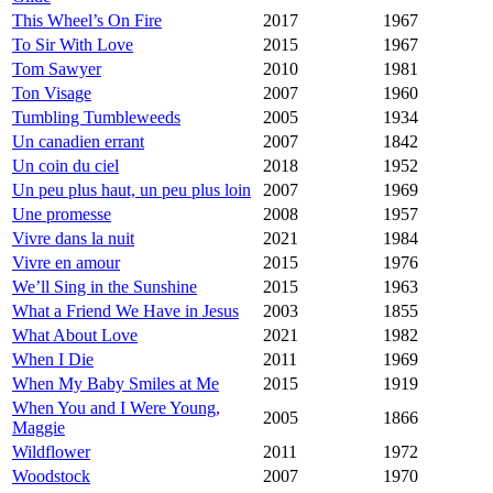
This Wheel’s On Fire
2017
1967
To Sir With Love
2015
1967
Tom Sawyer
2010
1981
Ton Visage
2007
1960
Tumbling Tumbleweeds
2005
1934
Un canadien errant
2007
1842
Un coin du ciel
2018
1952
Un peu plus haut, un peu plus loin
2007
1969
Une promesse
2008
1957
Vivre dans la nuit
2021
1984
Vivre en amour
2015
1976
We’ll Sing in the Sunshine
2015
1963
What a Friend We Have in Jesus
2003
1855
What About Love
2021
1982
When I Die
2011
1969
When My Baby Smiles at Me
2015
1919
When You and I Were Young,
2005
1866
Maggie
Wildflower
2011
1972
Woodstock
2007
1970