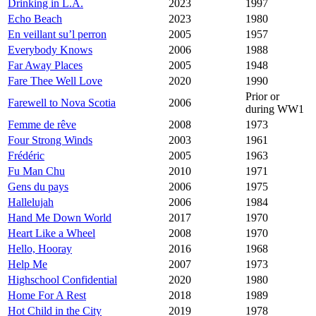
Drinking in L.A.
2023
1997
Echo Beach
2023
1980
En veillant su’l perron
2005
1957
Everybody Knows
2006
1988
Far Away Places
2005
1948
Fare Thee Well Love
2020
1990
Prior or
Farewell to Nova Scotia
2006
during WW1
Femme de rêve
2008
1973
Four Strong Winds
2003
1961
Frédéric
2005
1963
Fu Man Chu
2010
1971
Gens du pays
2006
1975
Hallelujah
2006
1984
Hand Me Down World
2017
1970
Heart Like a Wheel
2008
1970
Hello, Hooray
2016
1968
Help Me
2007
1973
Highschool Confidential
2020
1980
Home For A Rest
2018
1989
Hot Child in the City
2019
1978