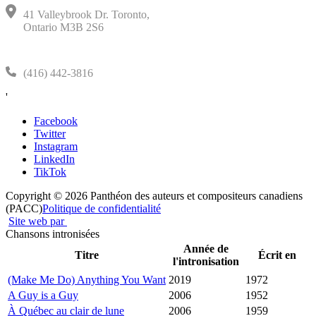
41 Valleybrook Dr. Toronto,
Ontario M3B 2S6
(416) 442-3816
'
Facebook
Twitter
Instagram
LinkedIn
TikTok
Copyright © 2026 Panthéon des auteurs et compositeurs canadiens
(PACC)
Politique de confidentialité
Site web par
Chansons intronisées
Année de
Titre
Écrit en
l'intronisation
(Make Me Do) Anything You Want
2019
1972
A Guy is a Guy
2006
1952
À Québec au clair de lune
2006
1959