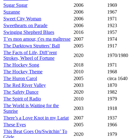
Sugar Sugar
2006
1969
Suzanne
2006
1967
Sweet City Woman
2006
1971
Sweethearts on Parade
2006
1923
Swinging Shepherd Blues
2016
1957
T’es mon amour, t’es ma maîtresse
2007
1974
The Darktown Strutters’ Ball
2005
1917
The Facts of Life, Diff’rent
2020
1970/1980
Strokes, Wheel of Fortune
The Hockey Song
2018
1971
The Hockey Theme
2010
1968
The Huron Carol
2005
circa 1640
The Red River Valley
2003
1870
The Safety Dance
2020
1982
The Spirit of Radio
2010
1979
The World is Waiting for the
2003
1918
Sunrise
There’s a Love Knot in my Lariat
2007
1937
These Eyes
2005
1966
This Beat Goes On/Switchin’ To
2020
1979
Glide