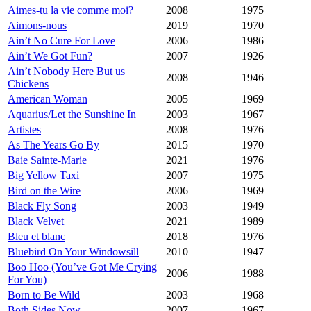
Aimes-tu la vie comme moi?
2008
1975
Aimons-nous
2019
1970
Ain’t No Cure For Love
2006
1986
Ain’t We Got Fun?
2007
1926
Ain’t Nobody Here But us
2008
1946
Chickens
American Woman
2005
1969
Aquarius/Let the Sunshine In
2003
1967
Artistes
2008
1976
As The Years Go By
2015
1970
Baie Sainte-Marie
2021
1976
Big Yellow Taxi
2007
1975
Bird on the Wire
2006
1969
Black Fly Song
2003
1949
Black Velvet
2021
1989
Bleu et blanc
2018
1976
Bluebird On Your Windowsill
2010
1947
Boo Hoo (You’ve Got Me Crying
2006
1988
For You)
Born to Be Wild
2003
1968
Both Sides Now
2007
1967