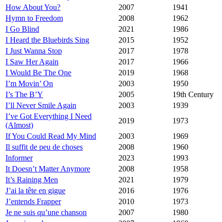
How About You?
2007
1941
Hymn to Freedom
2008
1962
I Go Blind
2021
1986
I Heard the Bluebirds Sing
2015
1952
I Just Wanna Stop
2017
1978
I Saw Her Again
2017
1966
I Would Be The One
2019
1968
I’m Movin’ On
2003
1950
I’s The B’Y
2005
19th Century
I’ll Never Smile Again
2003
1939
I’ve Got Everything I Need
2019
1973
(Almost)
If You Could Read My Mind
2003
1969
Il suffit de peu de choses
2008
1960
Informer
2023
1993
It Doesn’t Matter Anymore
2008
1958
It’s Raining Men
2021
1979
J’ai la tête en gigue
2016
1976
J’entends Frapper
2010
1973
Je ne suis qu’une chanson
2007
1980