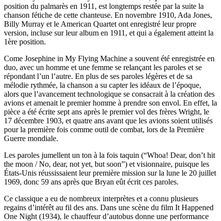
position du palmarès en 1911, est longtemps restée par la suite la
chanson fétiche de cette chanteuse. En novembre 1910, Ada Jones,
Billy Murray et le American Quartet ont enregistré leur propre
version, incluse sur leur album en 1911, et qui a également atteint la
1ère position.
Come Josephine in My Flying Machine a souvent été enregistrée en
duo, avec un homme et une femme se relançant les paroles et se
répondant l’un l’autre. En plus de ses paroles légères et de sa
mélodie rythmée, la chanson a su capter les idéaux de l’époque,
alors que l’avancement technologique se consacrait à la création des
avions et amenait le premier homme à prendre son envol. En effet, la
pièce a été écrite sept ans après le premier vol des frères Wright, le
17 décembre 1903, et quatre ans avant que les avions soient utilisés
pour la première fois comme outil de combat, lors de la Première
Guerre mondiale.
Les paroles jumellent un ton à la fois taquin (“Whoa! Dear, don’t hit
the moon / No, dear, not yet, but soon”) et visionnaire, puisque les
États-Unis réussissaient leur première mission sur la lune le 20 juillet
1969, donc 59 ans après que Bryan eût écrit ces paroles.
Ce classique a eu de nombreux interprètes et a connu plusieurs
regains d’intérêt au fil des ans. Dans une scène du film It Happened
One Night (1934), le chauffeur d’autobus donne une performance