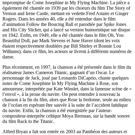
impromptue de Come Josephine in My Flying Machine. La pièce a
également été chantée en 1939 par les choeurs du film The Story of
Vernon and Irene Castle, mettant en vedette Fred Astaire et Ginger
Rogers. Dans les années 40, elle a été entendue dans le film
d’animation Follow the Boucing Ball et parodiée par Spike Jones
and His City Slicker, qui a lancé sa version humoristique sur disque
en 1942. Enfin, en 1949, elle a été chantée dans le film Oh, You
Beautiful Doll, par Mark Stevens et June Haver (dont les voix
étaient respectivement doublées par Bill Shirley et Bonnie Lou
Williams); dans ce film, les acteurs se livrent à différents numéros de
danse.
Plus récemment, en 1997, la chanson a été présentée dans le film du
réalisateur James Cameron Titanic, gagnant d’un Oscar. Le
personnage de Jack, joué par Leonardo DiCaprio, chante quelques
notes de Come Josephine In My Flying Machine à Rose, son
amoureuse, interprétée par Kate Winslet, dans la fameuse scène de «
l’envol », à la proue du navire. On peut entendre à nouveau la
chanson à la fin du film, alors que Rose la fredonne, seule au milieu
de l’océan en espérant être sauvée à la suite de l’accident fatidique
du navire. Enfin, la chanson a été enregistrée par l’auteur-
compositeur-interprète celtique Moya Brennan, sur la bande sonore
du film Back to the Titanic.
Alfred Bryan a fait son entrée en 2003 au Panthéon des auteurs et