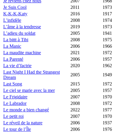
Je reviens chez nous
2007
1968
Je Suis Cool
2011
1973
K-K-K-Katy
2016
1917
L’infidèle
2008
1974
L’âme à la tendresse
2019
1973
L’adieu du soldat
2005
1941
La bittt à Tibi
2008
1975
La Manic
2006
1966
La maudite machine
2021
1972
La Parenté
2006
1957
La vie d’factrie
2020
1962
Last Night I Had the Strangest
2005
1949
Dream
Last Song
2015
1972
Le ciel se marie avec la mer
2005
1957
Le Frigidaire
2007
1970
Le Labrador
2008
1972
Le monde a bien changé
2022
1977
Le petit roi
2007
1970
Le réveil de la nature
2006
1937
Le tour de l’Île
2006
1976