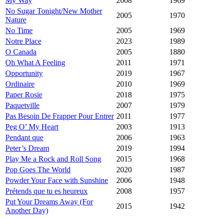
My Way
2008
1969
No Sugar Tonight/New Mother
2005
1970
Nature
No Time
2005
1969
Notre Place
2023
1989
O Canada
2005
1880
Oh What A Feeling
2011
1971
Opportunity
2019
1967
Ordinaire
2010
1969
Paper Rosie
2018
1975
Paquetville
2007
1979
Pas Besoin De Frapper Pour Entrer
2011
1977
Peg O’ My Heart
2003
1913
Pendant que
2006
1963
Peter’s Dream
2019
1994
Play Me a Rock and Roll Song
2015
1968
Pop Goes The World
2020
1987
Powder Your Face with Sunshine
2006
1948
Prétends que tu es heureux
2008
1957
Put Your Dreams Away (For
2015
1942
Another Day)