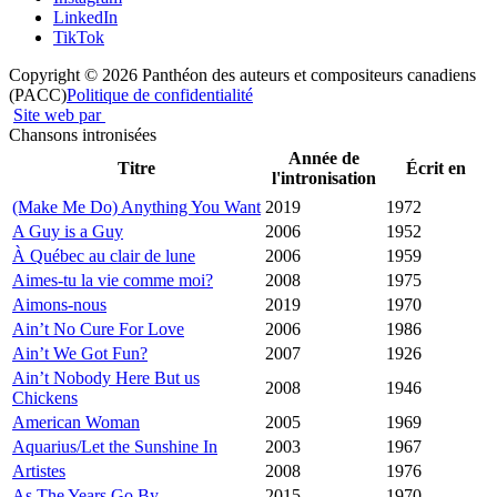
LinkedIn
TikTok
Copyright © 2026 Panthéon des auteurs et compositeurs canadiens
(PACC)
Politique de confidentialité
Site web par
Chansons intronisées
Année de
Titre
Écrit en
l'intronisation
(Make Me Do) Anything You Want
2019
1972
A Guy is a Guy
2006
1952
À Québec au clair de lune
2006
1959
Aimes-tu la vie comme moi?
2008
1975
Aimons-nous
2019
1970
Ain’t No Cure For Love
2006
1986
Ain’t We Got Fun?
2007
1926
Ain’t Nobody Here But us
2008
1946
Chickens
American Woman
2005
1969
Aquarius/Let the Sunshine In
2003
1967
Artistes
2008
1976
As The Years Go By
2015
1970