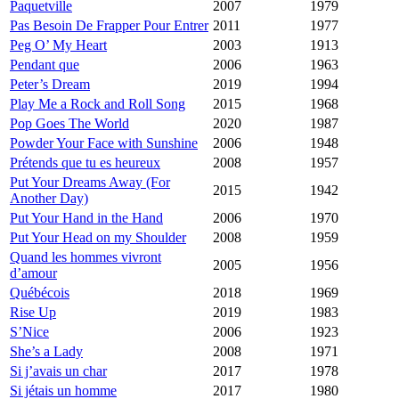
Paquetville
2007
1979
Pas Besoin De Frapper Pour Entrer
2011
1977
Peg O’ My Heart
2003
1913
Pendant que
2006
1963
Peter’s Dream
2019
1994
Play Me a Rock and Roll Song
2015
1968
Pop Goes The World
2020
1987
Powder Your Face with Sunshine
2006
1948
Prétends que tu es heureux
2008
1957
Put Your Dreams Away (For
2015
1942
Another Day)
Put Your Hand in the Hand
2006
1970
Put Your Head on my Shoulder
2008
1959
Quand les hommes vivront
2005
1956
d’amour
Québécois
2018
1969
Rise Up
2019
1983
S’Nice
2006
1923
She’s a Lady
2008
1971
Si j’avais un char
2017
1978
Si jétais un homme
2017
1980