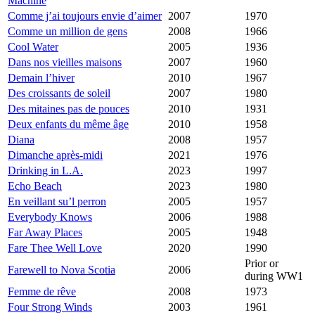
Machine
Comme j’ai toujours envie d’aimer
2007
1970
Comme un million de gens
2008
1966
Cool Water
2005
1936
Dans nos vieilles maisons
2007
1960
Demain l’hiver
2010
1967
Des croissants de soleil
2007
1980
Des mitaines pas de pouces
2010
1931
Deux enfants du même âge
2010
1958
Diana
2008
1957
Dimanche après-midi
2021
1976
Drinking in L.A.
2023
1997
Echo Beach
2023
1980
En veillant su’l perron
2005
1957
Everybody Knows
2006
1988
Far Away Places
2005
1948
Fare Thee Well Love
2020
1990
Prior or
Farewell to Nova Scotia
2006
during WW1
Femme de rêve
2008
1973
Four Strong Winds
2003
1961