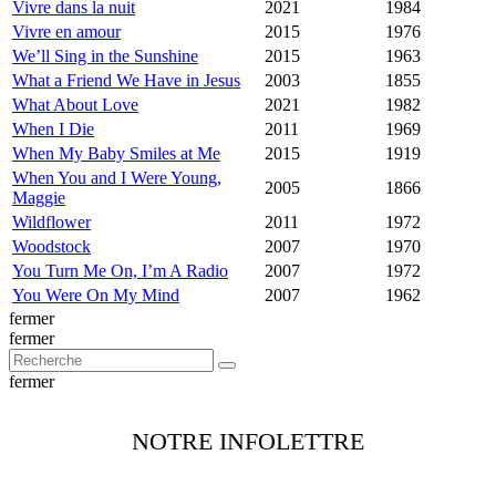
Vivre dans la nuit
2021
1984
Vivre en amour
2015
1976
We’ll Sing in the Sunshine
2015
1963
What a Friend We Have in Jesus
2003
1855
What About Love
2021
1982
When I Die
2011
1969
When My Baby Smiles at Me
2015
1919
When You and I Were Young,
2005
1866
Maggie
Wildflower
2011
1972
Woodstock
2007
1970
You Turn Me On, I’m A Radio
2007
1972
You Were On My Mind
2007
1962
fermer
fermer
fermer
NOTRE INFOLETTRE