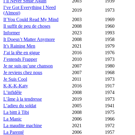
I’ll Never Smile Again
2003
1939
I’ve Got Everything I Need
2019
1973
(Almost)
If You Could Read My Mind
2003
1969
Il suffit de peu de choses
2008
1960
Informer
2023
1993
It Doesn’t Matter Anymore
2008
1958
It’s Raining Men
2021
1979
J’ai la tête en gigue
2016
1976
J’entends Frapper
2010
1973
Je ne suis qu’une chanson
2007
1980
Je reviens chez nous
2007
1968
Je Suis Cool
2011
1973
K-K-K-Katy
2016
1917
L’infidèle
2008
1974
L’âme à la tendresse
2019
1973
L’adieu du soldat
2005
1941
La bittt à Tibi
2008
1975
La Manic
2006
1966
La maudite machine
2021
1972
La Parenté
2006
1957