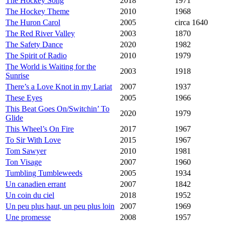
The Hockey Song
2018
1971
The Hockey Theme
2010
1968
The Huron Carol
2005
circa 1640
The Red River Valley
2003
1870
The Safety Dance
2020
1982
The Spirit of Radio
2010
1979
The World is Waiting for the
2003
1918
Sunrise
There’s a Love Knot in my Lariat
2007
1937
These Eyes
2005
1966
This Beat Goes On/Switchin’ To
2020
1979
Glide
This Wheel’s On Fire
2017
1967
To Sir With Love
2015
1967
Tom Sawyer
2010
1981
Ton Visage
2007
1960
Tumbling Tumbleweeds
2005
1934
Un canadien errant
2007
1842
Un coin du ciel
2018
1952
Un peu plus haut, un peu plus loin
2007
1969
Une promesse
2008
1957