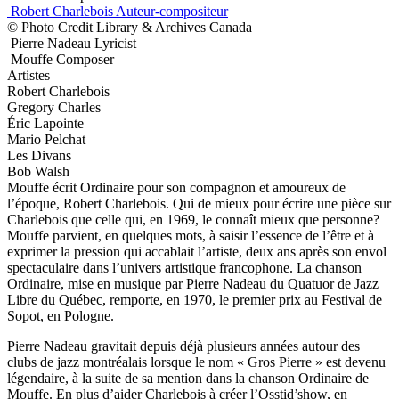
Robert Charlebois
Auteur-compositeur
© Photo Credit Library & Archives Canada
Pierre Nadeau
Lyricist
Mouffe
Composer
Artistes
Robert Charlebois
Gregory Charles
Éric Lapointe
Mario Pelchat
Les Divans
Bob Walsh
Mouffe écrit Ordinaire pour son compagnon et amoureux de
l’époque, Robert Charlebois. Qui de mieux pour écrire une pièce sur
Charlebois que celle qui, en 1969, le connaît mieux que personne?
Mouffe parvient, en quelques mots, à saisir l’essence de l’être et à
exprimer la pression qui accablait l’artiste, deux ans après son envol
spectaculaire dans l’univers artistique francophone. La chanson
Ordinaire, mise en musique par Pierre Nadeau du Quatuor de Jazz
Libre du Québec, remporte, en 1970, le premier prix au Festival de
Sopot, en Pologne.
Pierre Nadeau gravitait depuis déjà plusieurs années autour des
clubs de jazz montréalais lorsque le nom « Gros Pierre » est devenu
légendaire, à la suite de sa mention dans la chanson Ordinaire de
Mouffe. En plus d’aider Charlebois à créer l’Osstid’show, en