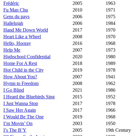
Frédéric
2005
1963
Fu Man Chu
2010
1971
Gens du pays
2006
1975
Hallelujah
2006
1984
Hand Me Down World
2017
1970
Heart Like a Wheel
2008
1970
Hello, Hooray
2016
1968
Help Me
2007
1973
Highschool Confidential
2020
1980
Home For A Rest
2018
1989
Hot Child in the City
2019
1978
How About You?
2007
1941
Hymn to Freedom
2008
1962
I Go Blind
2021
1986
I Heard the Bluebirds Sing
2015
1952
I Just Wanna Stop
2017
1978
I Saw Her Again
2017
1966
I Would Be The One
2019
1968
I’m Movin’ On
2003
1950
I’s The B’Y
2005
19th Century