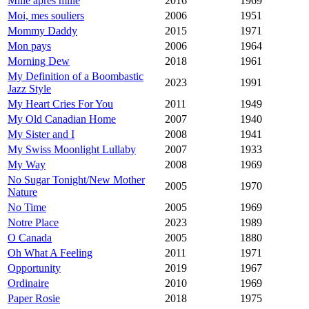
Mille après mille
2016
1969
Moi, mes souliers
2006
1951
Mommy Daddy
2015
1971
Mon pays
2006
1964
Morning Dew
2018
1961
My Definition of a Boombastic
2023
1991
Jazz Style
My Heart Cries For You
2011
1949
My Old Canadian Home
2007
1940
My Sister and I
2008
1941
My Swiss Moonlight Lullaby
2007
1933
My Way
2008
1969
No Sugar Tonight/New Mother
2005
1970
Nature
No Time
2005
1969
Notre Place
2023
1989
O Canada
2005
1880
Oh What A Feeling
2011
1971
Opportunity
2019
1967
Ordinaire
2010
1969
Paper Rosie
2018
1975