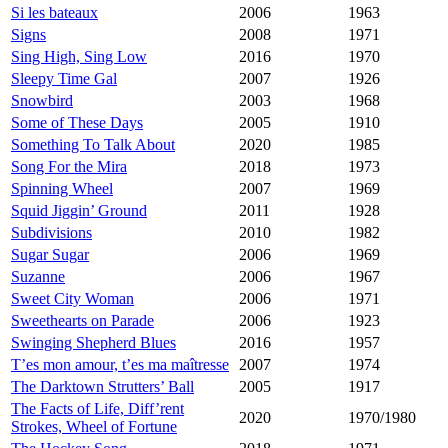
Si les bateaux
2006
1963
Signs
2008
1971
Sing High, Sing Low
2016
1970
Sleepy Time Gal
2007
1926
Snowbird
2003
1968
Some of These Days
2005
1910
Something To Talk About
2020
1985
Song For the Mira
2018
1973
Spinning Wheel
2007
1969
Squid Jiggin’ Ground
2011
1928
Subdivisions
2010
1982
Sugar Sugar
2006
1969
Suzanne
2006
1967
Sweet City Woman
2006
1971
Sweethearts on Parade
2006
1923
Swinging Shepherd Blues
2016
1957
T’es mon amour, t’es ma maîtresse
2007
1974
The Darktown Strutters’ Ball
2005
1917
The Facts of Life, Diff’rent
2020
1970/1980
Strokes, Wheel of Fortune