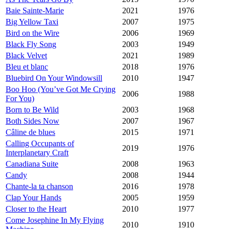
Baie Sainte-Marie
2021
1976
Big Yellow Taxi
2007
1975
Bird on the Wire
2006
1969
Black Fly Song
2003
1949
Black Velvet
2021
1989
Bleu et blanc
2018
1976
Bluebird On Your Windowsill
2010
1947
Boo Hoo (You’ve Got Me Crying
2006
1988
For You)
Born to Be Wild
2003
1968
Both Sides Now
2007
1967
Câline de blues
2015
1971
Calling Occupants of
2019
1976
Interplanetary Craft
Canadiana Suite
2008
1963
Candy
2008
1944
Chante-la ta chanson
2016
1978
Clap Your Hands
2005
1959
Closer to the Heart
2010
1977
Come Josephine In My Flying
2010
1910